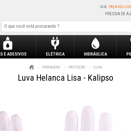
OLÁ,
FAÇA SEU LOG
S E ADESIVOS
ELÉTRICA
HIDRÁULICA
P
FERRAGENS
PROTEÇÃO
LUVA
Luva Helanca Lisa - Kalipso