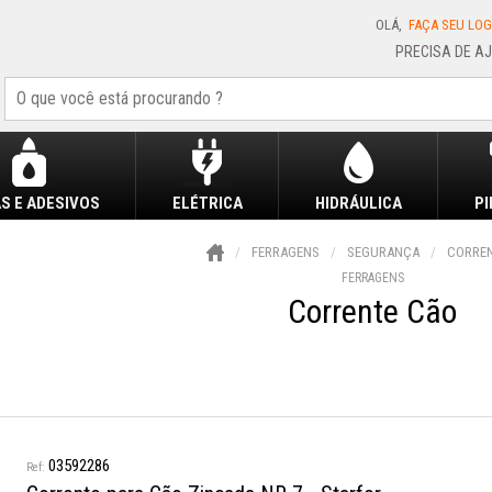
OLÁ,
FAÇA SEU LOG
S E ADESIVOS
ELÉTRICA
HIDRÁULICA
P
FERRAGENS
SEGURANÇA
CORRE
FERRAGENS
Corrente Cão
03592286