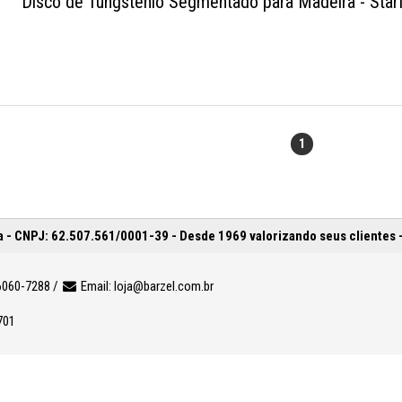
Disco de Tungstênio Segmentado para Madeira - Star
1
 - CNPJ: 62.507.561/0001-39 - Desde 1969 valorizando seus clientes 
6060-7288 /
Email:
loja@barzel.com.br
701