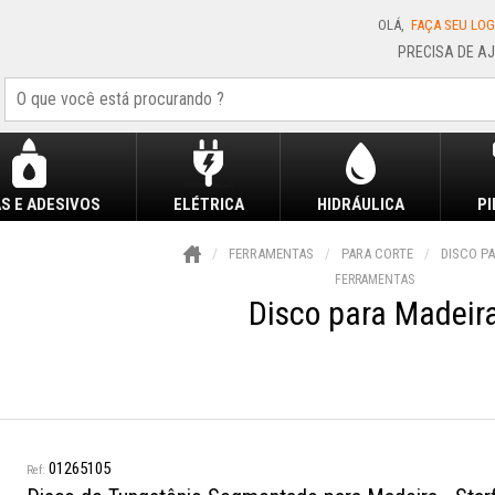
OLÁ,
FAÇA SEU LOG
S E ADESIVOS
ELÉTRICA
HIDRÁULICA
P
FERRAMENTAS
PARA CORTE
DISCO P
FERRAMENTAS
Disco para Madeir
01265105