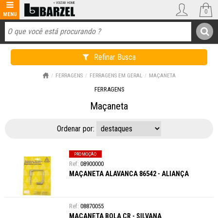
0
Refinar Busca
FERRAGENS
FERRAGENS EM GERAL
MAÇANETA
FERRAGENS
Maçaneta
Ordenar por:
PROMOÇÃO
08900000
MAÇANETA ALAVANCA 86542 - ALIANÇA
08870055
MAÇANETA BOLA CR - SILVANA