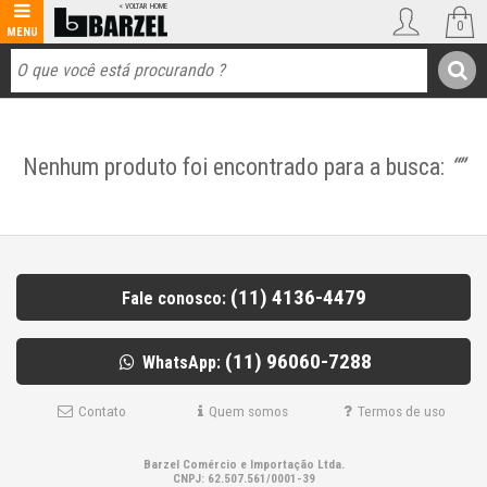
0
Nenhum produto foi encontrado para a busca:
“”
(11) 4136-4479
Fale conosco:
(11) 96060-7288
WhatsApp:
Contato
Quem somos
Termos de uso
Barzel Comércio e Importação Ltda.
CNPJ: 62.507.561/0001-39