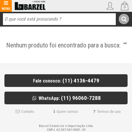
0
Nenhum produto foi encontrado para a busca:
“”
(11) 4136-4479
Fale conosco:
(11) 96060-7288
WhatsApp:
Contato
Quem somos
Termos de uso
Barzel Comércio e Importação Ltda.
CNPJ: 62.507.561/0001-39