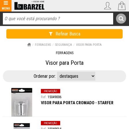
0
Refinar Busca
FERRAGENS
SEGURANÇA
VISOR PARA PORTA
FERRAGENS
Visor para Porta
Ordenar por:
PROMOÇÃO
15049006
VISOR PARA PORTA CROMADO - STARFER
PROMOÇÃO
15049014