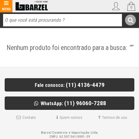
0
Nenhum produto foi encontrado para a busca:
“”
(11) 4136-4479
Fale conosco:
(11) 96060-7288
WhatsApp:
Contato
Quem somos
Termos de uso
Barzel Comércio e Importação Ltda.
CNPJ: 62.507.561/0001-39