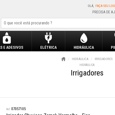
OLÁ,
FAÇA SEU LOG
S E ADESIVOS
ELÉTRICA
HIDRÁULICA
P
HIDRÁULICA
IRRIGADORES
HIDRÁULICA
Irrigadores
07057105