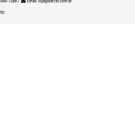
6060-7288 /
Email:
loja@barzel.com.br
701