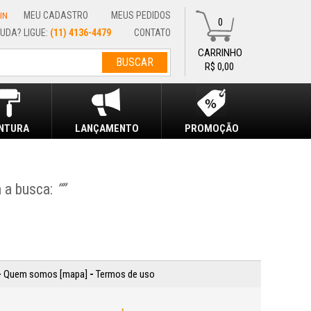
MEU CADASTRO
MEUS PEDIDOS
IN
0
(11) 4136-4479
CONTATO
R$ 0,00
INTURA
LANÇAMENTO
PROMOÇÃO
 a busca:
“”
-
Quem somos [mapa]
-
Termos de uso