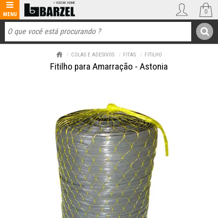
0
COLAS E ADESIVOS
FITAS
FITILHO
Fitilho para Amarração - Astonia