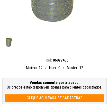
06097456
12
0
12
Minimo
Inner
Master
Vendas somente por atacado.
Os preços estão disponíveis apenas para clientes cadastrados.
CLIQUE AQUI PARA SE CADASTRAR