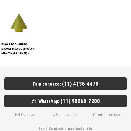
BROCA DE CHANFRO
DIAMANTADA COM ROSCA
M14 (2 MM A 50 MM) -
STARFER
(11) 4136-4479
Fale conosco:
(11) 96060-7288
WhatsApp:
Contato
Quem somos
Termos de uso
Barzel Comércio e Importação Ltda.