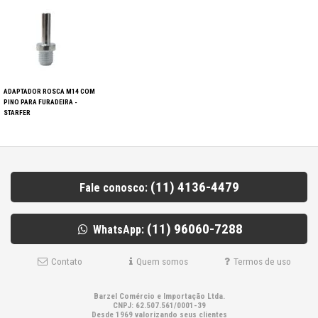
ADAPTADOR ROSCA M14 COM
PINO PARA FURADEIRA -
STARFER
(11) 4136-4479
Fale conosco:
(11) 96060-7288
WhatsApp:
Contato
Quem somos
Termos de uso
Barzel Comércio e Importação Ltda.
CNPJ: 62.507.561/0001-39
Desde 1969 valorizando seus clientes