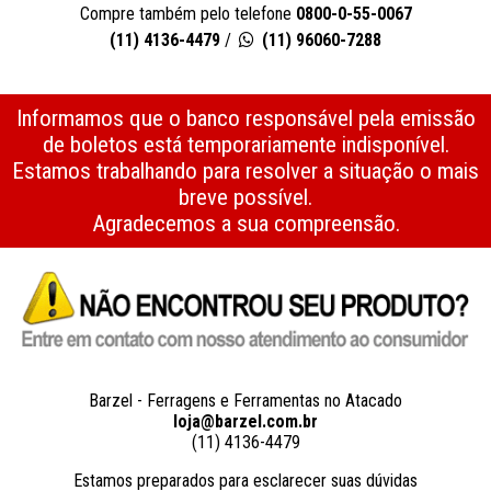
Compre também pelo telefone
0800-0-55-0067
(11) 4136-4479
/
(11) 96060-7288
Informamos que o banco responsável pela emissão
de boletos está temporariamente indisponível.
Estamos trabalhando para resolver a situação o mais
breve possível.
Agradecemos a sua compreensão.
Barzel - Ferragens e Ferramentas no Atacado
loja@barzel.com.br
(11) 4136-4479
Estamos preparados para esclarecer suas dúvidas